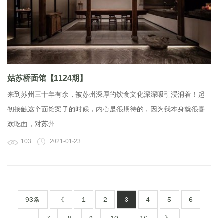
姑苏桥面馆【1124期】
来到苏州三十年有余，被苏州深厚的饮食文化深深吸引浸润着！起
初接触这个面馆案子的时候，内心是很期待的，因为我本身就很喜
欢吃面，对苏州
103
2021-01-23
93条
《
1
2
3
4
5
6