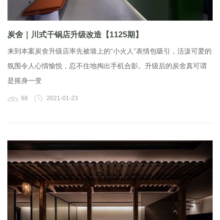
炭舍｜川式干锅店升级改造【1125期】
来到本案炭舍升级店率先被墙上的“小火人”表情包吸引，活泼可爱的
氛围令人心情愉悦，忍不住地掏出手机合影。升级后的炭舍真可谓
是摇身一变
66
2021-01-23