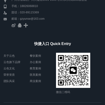
手机：18826068810
固话：020-89115369
邮箱：gzyunse@163.com
快捷入口 Quick Entry
关于云色
餐饮案例
云色旗下品牌
办公案例
云色文化
教育案例
荣誉资质
医美案例
团队风采
商业案例
微信二维码