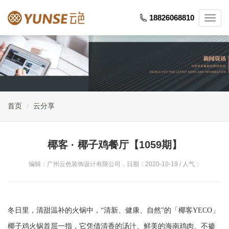
18826068810
Toggl
navig
首页
云分享
​椰客 · 椰子鸡餐厅【1059期】
编辑：广州云色装饰设计有限公司，日期：2020-10-19 / 人气：
冬日里，清甜温补的火锅中，“清新、健康、自然”的「椰客YECO」
椰子鸡火锅首屈一指，它凭借清香的汤汁、鲜美的海南鸡肉、不掺