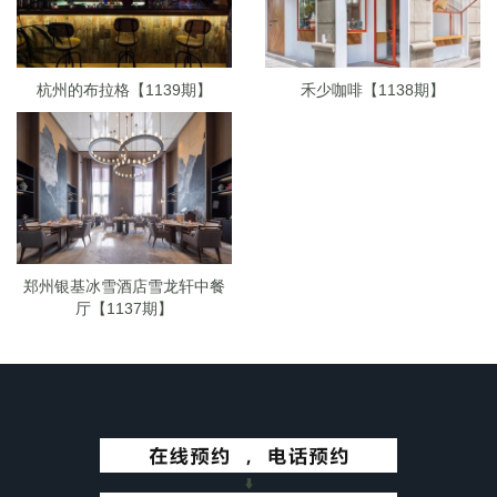
杭州的布拉格【1139期】
禾少咖啡【1138期】
郑州银基冰雪酒店雪龙轩中餐
厅【1137期】