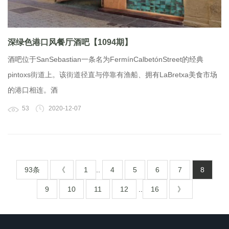
深绿色港口风餐厅酒吧【1094期】
酒吧位于SanSebastian一条名为FermínCalbetónStreet的经典
pintoxs街道上。该街道径直与停靠有渔船、拥有LaBretxa美食市场
的港口相连。酒
53
2020-12-07
93条
《
1
..
4
5
6
7
8
9
10
11
12
..
16
》