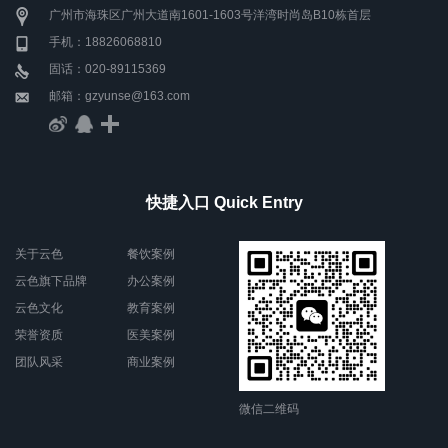
广州市海珠区广州大道南1601-1603号洋湾时尚岛B10栋首层
手机：18826068810
固话：020-89115369
邮箱：gzyunse@163.com
快捷入口 Quick Entry
关于云色
餐饮案例
云色旗下品牌
办公案例
云色文化
教育案例
荣誉资质
医美案例
团队风采
商业案例
微信二维码